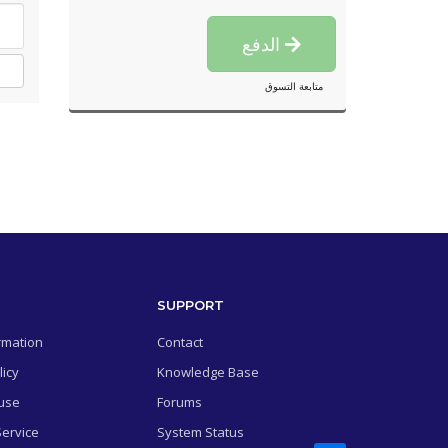
الدفع
متابعة التسوق
SUPPORT
rmation
Contact
licy
Knowledge Base
use
Forums
Service
System Status