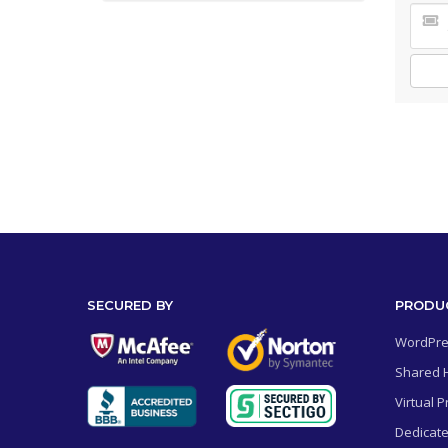
SECURED BY
PRODU
WordPre
Shared 
Virtual P
Dedicate