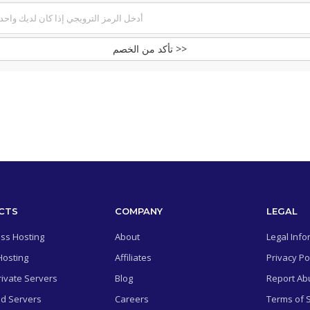
تأكد من الخصم >>
CTS
COMPANY
LEGAL
ss Hosting
About
Legal Info
Hosting
Affiliates
Privacy Po
rivate Servers
Blog
Report Ab
d Servers
Careers
Terms of 