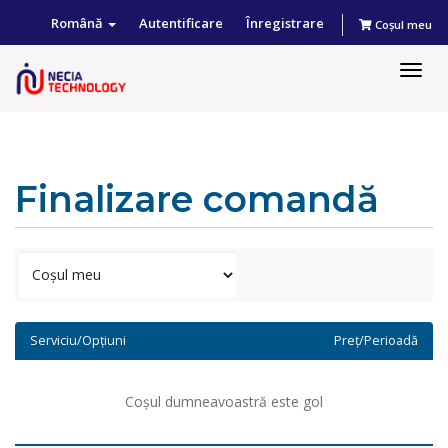
Română
Autentificare
Înregistrare
Coșul meu
Togg
navig
Finalizare comandă
Serviciu/Opțiuni
Preț/Perioadă
Coșul dumneavoastră este gol